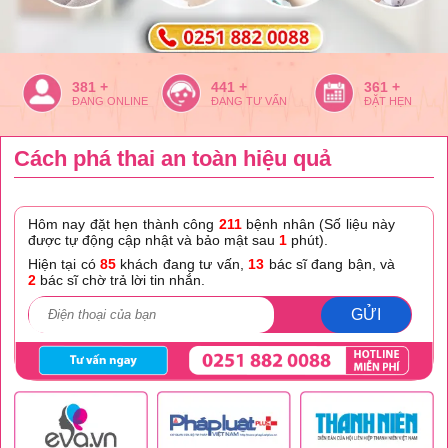
381 +
441 +
361 +
ĐANG ONLINE
ĐANG TƯ VẤN
ĐẶT HẸN
Cách phá thai an toàn hiệu quả
Hôm nay đặt hẹn thành công
211
bệnh nhân (Số liệu này
được tự động cập nhật và bảo mật sau
1
phút).
Hiện tại có
85
khách đang tư vấn,
13
bác sĩ đang bận, và
2
bác sĩ chờ trả lời tin nhắn.
GỬI